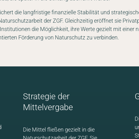
ichert die langfristige finanzielle Stabilität und strategisc
Naturschutzarbeit der ZGF. Gleichzeitig eröffnet sie Privat
nstitutionen die Möglichkeit, ihre Werte gezielt mit einer 
tierten Förderung von Naturschutz zu verbinden.
Strategie der
G
Mittelvergabe
D
d
u
Die Mittel fließen gezielt in die
S
Naturschutzarbeit der ZGF. Sie