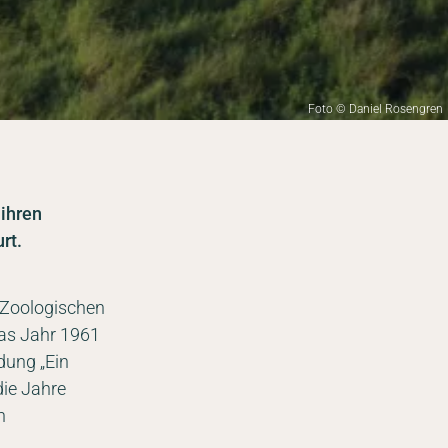
Foto © Daniel Rosengren
 ihren
rt.
r Zoologischen
das Jahr 1961
dung „Ein
die Jahre
n