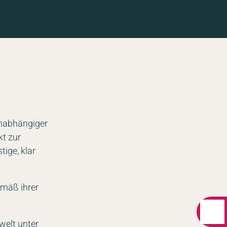
unabhängiger
kt zur
ige, klar
gemäß ihrer
welt unter