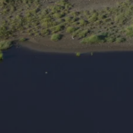
rankfurt
schaft Frankfurt von 1858 e.V.
ohte Tierwelt
nter