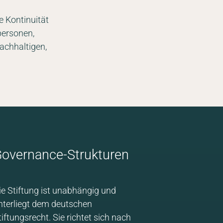
he Kontinuität
personen,
nachhaltigen,
PRESSE UND MEDIEN
KONTAKT
JOBS
SUCHE
overnance-Strukturen
ie Stiftung ist unabhängig und
nterliegt dem deutschen
tiftungsrecht. Sie richtet sich nach