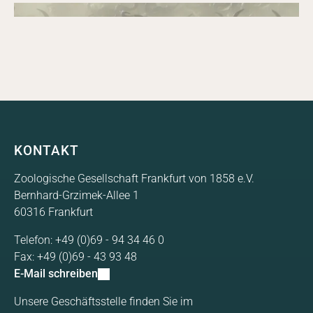
Geschäftsbericht 2011
enthält einen ausführlichen Rückblick auf unsere
Projektarbeit und einen transparenten Einblick in die
18.05.2011
Geschäftsbericht
Podcast
Der Geschäftsbericht der ZGF für das Jahr 2011
Finanzen.
Geschäftsbericht 2010
enthält einen ausführlichen Rückblick auf unsere
Geschäftsberichte
Projektarbeit und einen transparenten Einblick in die
Der Geschäftsbericht der ZGF für das Jahr 2010
Finanzen.
enthält einen ausführlichen Rückblick auf unsere
SERVICES
Projektarbeit und einen transparenten Einblick in die
Finanzen.
KONTAKT
Zoologische Gesellschaft Frankfurt von 1858 e.V.
Bernhard-Grzimek-Allee 1
60316 Frankfurt
Telefon:
+49 (0)69 - 94 34 46 0
Fax:
+49 (0)69 - 43 93 48
E-Mail schreiben
Unsere Geschäftsstelle finden Sie im