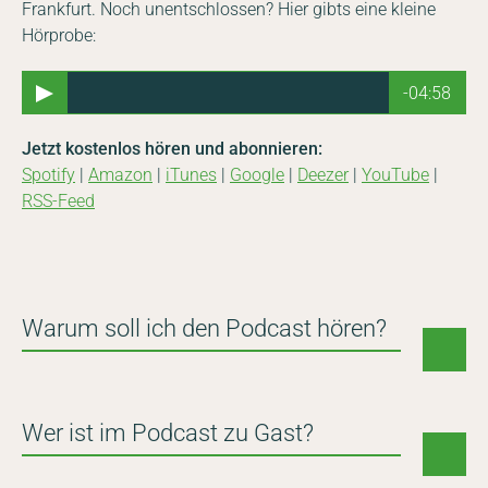
Frankfurt. Noch unentschlossen? Hier gibts eine kleine
Hörprobe:
-04:58
Jetzt kostenlos hören und abonnieren:
Spotify
|
Amazon
|
iTunes
|
Google
|
Deezer
|
YouTube
|
RSS-Feed
Warum soll ich den Podcast hören?
Hier lernst du Menschen kennen, die etwas gegen den
Verlust der Biodiversität und den Klimawandel
Wer ist im Podcast zu Gast?
unternehmen. Sie berichten aus dem Zoo Frankfurt und
aus unseren Projektländern.