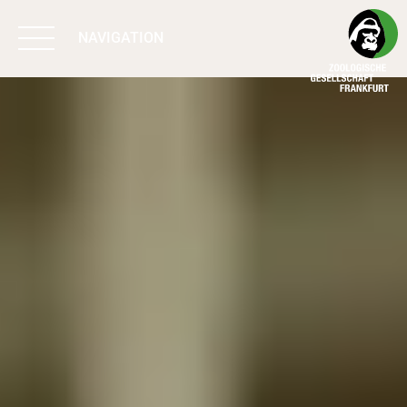
NAVIGATION
BIODIVERSITÄT
SCHÜTZEN
ARBEIT & WIRKUNG
PROGRAMME
UNTERSTÜTZEN
ÜBER UNS