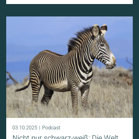
der Gifte (79)
Giftig gleich gefährlich? Nicht immer. In dieser Folge
geht es um Tiere, deren Gifte töten oder heilen. Wir
sprechen mit Forschenden, Zoo-Experten und
Artenschützern über plumpe Loris, stille Killer und
medizinische Wunderstoffe.
03.10.2025
Podcast
Nicht nur schwarz-weiß: Die Welt