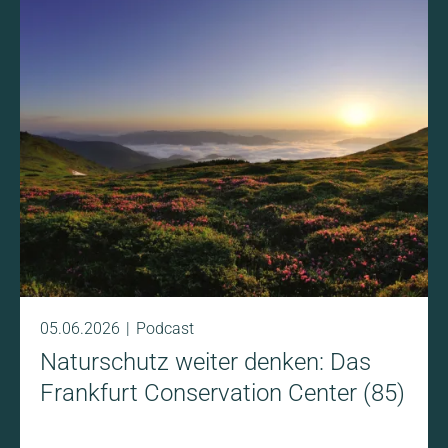
Schuppentiere. Wir sprechen in dieser Folge darüber,
wie der illegale Handel mit Wildtieren und Pflanzen
funktioniert, mit welchen Tricks Schmugglerinnen
und Schmuggler Kontrollen umgehen und wie
TRAFFIC weltweit gegen diesen Handel vorgeht.
05.06.2026
Podcast
Naturschutz weiter denken: Das
Frankfurt Conservation Center (85)
05.06.2026
Podcast