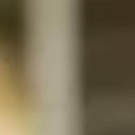
NEWSROOM
Alle Artikel
Pressemitteilungen
GORILLA-Magazin
Podcast
Geschäftsberichte
SERVICES