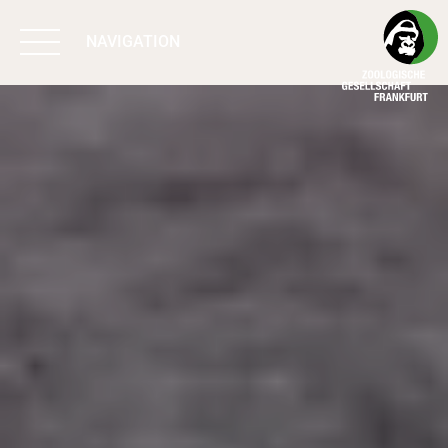
NAVIGATION
BIODIVERSITÄT
SCHÜTZEN
ARBEIT & WIRKUNG
PROGRAMME
UNTERSTÜTZEN
ÜBER UNS