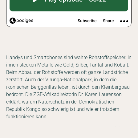
Handys und Smartphones sind wahre Rohstoffspeicher. In
ihnen stecken Metalle wie Gold, Silber, Tantal und Kobalt.
Beim Abbau der Rohstoffe werden oft ganze Landstriche
zerstört. Auch der Virunga-Nationalpark, in dem die
ikonischen Berggorillas leben, ist durch den Kleinbergbau
bedroht. Die ZGF-Afrikadirektorin Dr. Karen Laurenson
erklärt, warum Naturschutz in der Demokratischen
Republik Kongo so schwierig ist und wie er trotzdem
funktionieren kann.
DE
EN
Facebook
Instagram
YouTube
LinkedIn
In deutschen Schubladen schlummern über 120 Millionen
ungenutzte Handys. Diese weiter zu nutzen oder