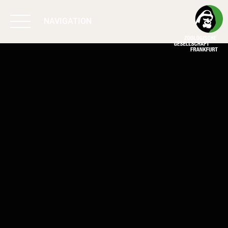
NAVIGATION
BIODIVERSITÄT
SCHÜTZEN
ARBEIT & WIRKUNG
PROGRAMME
UNTERSTÜTZEN
ÜBER UNS