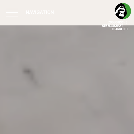
NAVIGATION
BIODIVERSITÄT
SCHÜTZEN
ARBEIT & WIRKUNG
PROGRAMME
UNTERSTÜTZEN
ÜBER UNS