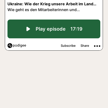
DE
EN
Facebook
Instagram
YouTube
LinkedIn
Seit über 20 Jahren arbeitet die ZGF in der Ukraine, im
Westen in den dicht bewaldeten Karpaten, aber auch im
Norden des Landes, in der Polesie, einem der größten
natürlichen Flussauengebiete Mitteleuropas. Sie arbeitet
dort gemeinsam mit starken nationalen
Partnerorganisationen. Der Krieg ist eine Katastrophe für