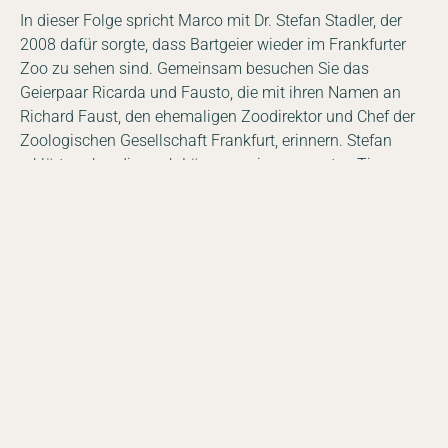
In dieser Folge spricht Marco mit Dr. Stefan Stadler, der
2008 dafür sorgte, dass Bartgeier wieder im Frankfurter
Zoo zu sehen sind. Gemeinsam besuchen Sie das
Geierpaar Ricarda und Fausto, die mit ihren Namen an
Richard Faust, den ehemaligen Zoodirektor und Chef der
DE
EN
Zoologischen Gesellschaft Frankfurt, erinnern. Stefan
Facebook
Instagram
YouTube
LinkedIn
erklärt, woher die auch Lämmergeier genannten Tiere
ihren Namen bekamen und warum die Menschen sie bis
zur Ausrottung gejagt haben.
Mit Hans Frey, dem Gründer und wissenschaftlichen Leiter
der
Eulen- und Greifvogelstation Haringsee
, erlebt Marco
die Geschichte der Wiederansiedlung der Bartgeier. Hans
Frey arbeitet seit über 40 Jahren an diesem Projekt,
erzählt von seiner glücklichen Heirat mit einem Bartgeier
und warum er selbst von dem Projekterfolg überrascht ist.
Marco hätte keinen besseren Gesprächspartner finden
können.