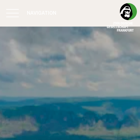
NAVIGATION
BIODIVERSITÄT
SCHÜTZEN
ARBEIT & WIRKUNG
PROGRAMME
UNTERSTÜTZEN
ÜBER UNS