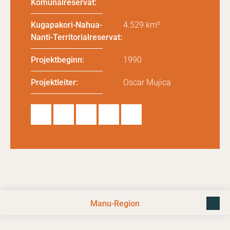
Komunalreservat:
Kugapakori-Nahua-
4.529 km²
Nanti-Territorialreservat:
Projektbeginn:
1990
Projektleiter:
Oscar Mujica
Webs
Face
Insta
X
YouT
ite
book
gram
(Twit
ube
ter)
Manu-Region
zurüc