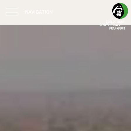
NAVIGATION
BIODIVERSITÄT
SCHÜTZEN
ARBEIT & WIRKUNG
PROGRAMME
UNTERSTÜTZEN
ÜBER UNS