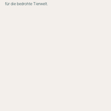
für die bedrohte Tierwelt.
Facebook
Instagram
YouTube
LinkedIn