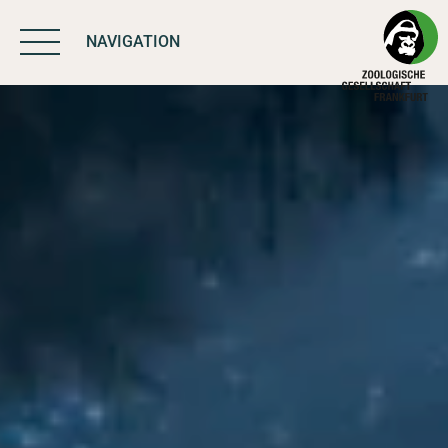
NAVIGATION
BIODIVERSITÄT
SCHÜTZEN
ARBEIT & WIRKUNG
PROGRAMME
UNTERSTÜTZEN
ÜBER UNS