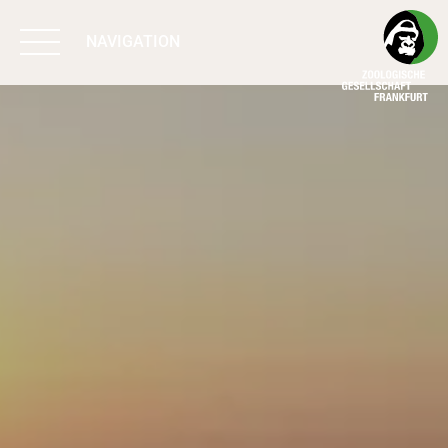
NAVIGATION
BIODIVERSITÄT
SCHÜTZEN
ARBEIT & WIRKUNG
PROGRAMME
UNTERSTÜTZEN
ÜBER UNS