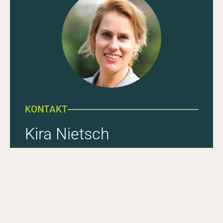
KONTAKT
Kira Nietsch
DE
EN
Facebook
Instagram
YouTube
LinkedIn
Head of Human Ressources
Telefon:
+49 69 943 446 99
Sie haben Fragen zu einer Stellenausschreibung