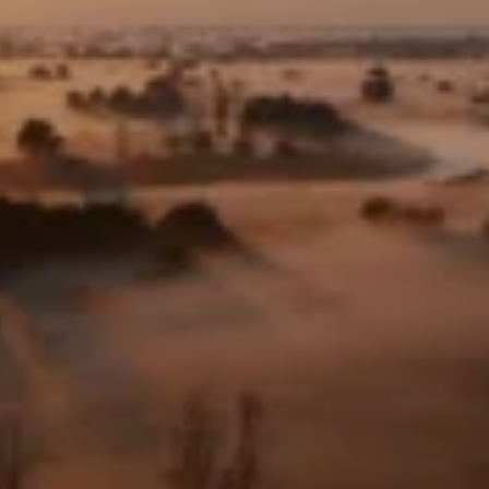
Zoologische Gesellschaft
Frankfurt
Verein: Zoologische
Gesellschaft Frankfurt von
1858 e.V.
Stiftung: Hilfe für die bedrohte
Tierwelt
Zoo Frankfurt
Frankfurt Conservation
Center
Werte & Verantwortung