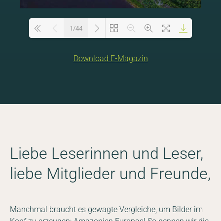
1/44
Download E-Magazin
Loading PDF 30% ...
Liebe Leserinnen und Leser,
liebe Mitglieder und Freunde,
Manchmal braucht es gewagte Vergleiche, um Bilder im