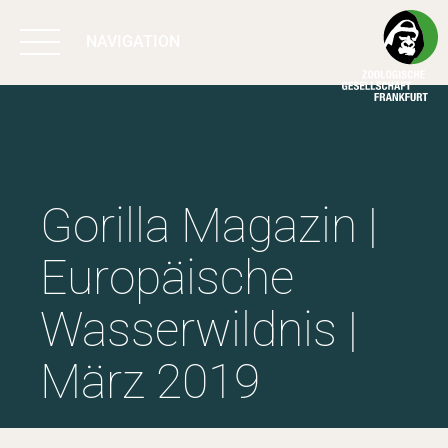
NAVIGATION
BIODIVERSITÄT
SCHÜTZEN
Gorilla Magazin |
ARBEIT & WIRKUNG
Europäische
PROGRAMME
Wasserwildnis |
UNTERSTÜTZEN
März 2019
ÜBER UNS