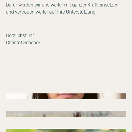
Dafür werden wir uns weiter mit ganzer Kraft einsetzen
und vertrauen weiter auf Ihre Unterstützung!
Herzlichst, Ihr
Christof Schenck
07.07.2026
Gorilla Magazin
GORILLA Magazin: Generation
Naturschutz
20.03.2026
Gorilla Magazin
GORILLA Magazin: Naturschutz in