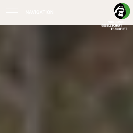
NAVIGATION
BIODIVERSITÄT
SCHÜTZEN
ARBEIT & WIRKUNG
PROGRAMME
UNTERSTÜTZEN
ÜBER UNS