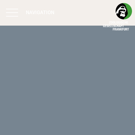
NAVIGATION
BIODIVERSITÄT
SCHÜTZEN
ARBEIT & WIRKUNG
PROGRAMME
UNTERSTÜTZEN
ÜBER UNS